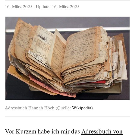
veröffentlicht
16. März 2025
| Update:
16. März 2025
am
Adressbuch Hannah Höch (Quelle:
Wikipedia
)
Vor Kurzem habe ich mir das
Adressbuch von