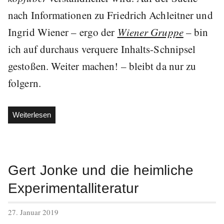
nach Informationen zu Friedrich Achleitner und
Ingrid Wiener – ergo der
Wiener Gruppe
– bin
ich auf durchaus verquere Inhalts-Schnipsel
gestoßen. Weiter machen! – bleibt da nur zu
folgern.
„Wiener
Weiterlesen
Gruppe
als
Dialektiker“
Gert Jonke und die heimliche
Experimentalliteratur
veröffentlicht
27. Januar 2019
am