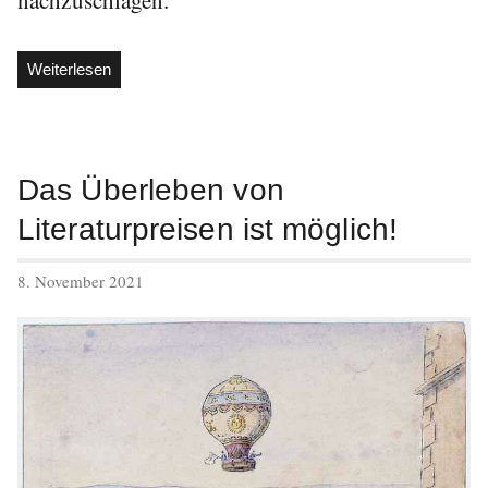
„Nicht
Weiterlesen
jede
hat
Zugriff
auf
Das Überleben von
die
Literaturpreisen ist möglich!
Münchner
Ausgabe“
veröffentlicht
8. November 2021
am