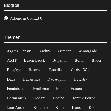
Weitere
Blogroll
Informationen
Adorno in Context
0
Footer
Themen
Agatha Christie
Archiv
Artmann
Avantgarde
AXIT
Bazon Brock
Benjamin
Berlin
Bilder
Blog/gen
Boswell
Bourdieu
Christa Wolf
Dada
Dadaismus
Dadasophin
Detektiv
Feminismus
Feuilleton
Film
Frauen
Germanistik
Godard
Goethe
Hercule Poirot
Jane Austen
Kolumne
Krimi
Kunst
Köln