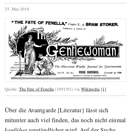
veröffentlicht
25. Mai 2019
am
Quelle:
The Fate of Fenella
(1891/92) via
Wikipedia
[1]
Über die Avantgarde [Literatur} lässt sich
mitunter auch viel finden, das noch nicht einmal
kopfüber
verständlicher wird. Auf der Suche