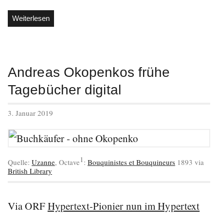
„Gert
Weiterlesen
Jonke
und
die
heimliche
Andreas Okopenkos frühe
Experimentalliteratur“
Tagebücher digital
veröffentlicht
3. Januar 2019
am
1
Quelle:
Uzanne
, Octave
:
Bouquinistes et Bouquineurs
1893 via
British Library
Via ORF
Hypertext-Pionier nun im Hypertext