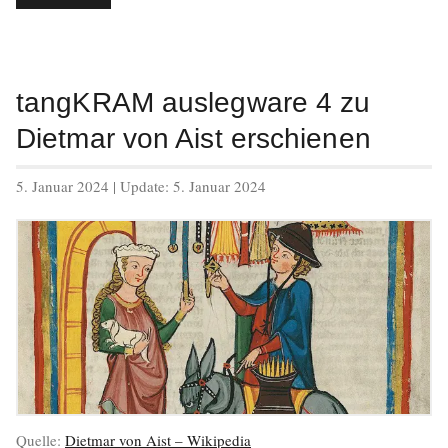
auslegware
5
in
Arbeit“
tangKRAM auslegware 4 zu
Dietmar von Aist erschienen
veröffentlicht
5. Januar 2024
| Update:
5. Januar 2024
am
Quelle:
Dietmar von Aist – Wikipedia