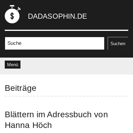
Zum
dadasophin.de
Inhalt
DADASOPHIN.DE
springen
Suche nach:
Suchen
Menü
Beiträge
Blättern im Adressbuch von
Hanna Höch