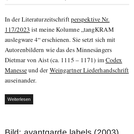
In der Literaturzeitschrift
perspektive Nr.
117/2023
ist meine Kolumne „tangKRAM
auslegware 4“ erschienen. Sie setzt sich mit
Autorenbildern wie das des Minnesängers
Dietmar von Aist (ca. 1115 – 1171) im
Codex
Manesse
und der
Weingartner Liederhandschrift
auseinander.
„tangKRAM
Weiterlesen
auslegware
4
zu
Dietmar
Bild: avantgarde labels (2003)