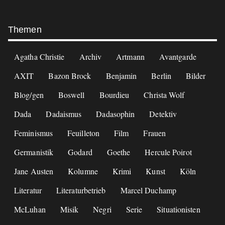
Footer
Themen
Agatha Christie
Archiv
Artmann
Avantgarde
AXIT
Bazon Brock
Benjamin
Berlin
Bilder
Blog/gen
Boswell
Bourdieu
Christa Wolf
Dada
Dadaismus
Dadasophin
Detektiv
Feminismus
Feuilleton
Film
Frauen
Germanistik
Godard
Goethe
Hercule Poirot
Jane Austen
Kolumne
Krimi
Kunst
Köln
Literatur
Literaturbetrieb
Marcel Duchamp
McLuhan
Misik
Negri
Serie
Situationisten