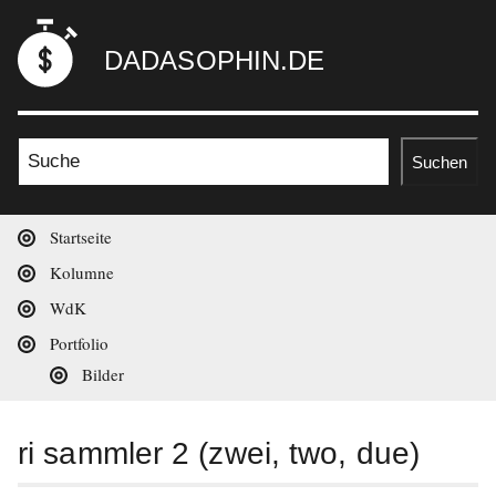
Zum
dadasophin.de
Inhalt
DADASOPHIN.DE
springen
Suche nach:
Suchen
Hauptnavigation
Startseite
Kolumne
WdK
Portfolio
Bilder
ri sammler 2 (zwei, two, due)