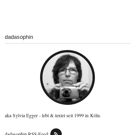
Weitere
dadasophin
Informationen
aka Sylvia Egger - lebt & textet seit 1999 in Köln.
dadasophin RSS-Feed: