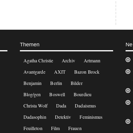
Themen
Ne
Agatha Christie
Archiv
Artmann
Avantgarde
AXIT
Bazon Brock
Benjamin
Berlin
Bilder
Blog/gen
Boswell
Bourdieu
Christa Wolf
Dada
Dadaismus
Dadasophin
Detektiv
Feminismus
Feuilleton
Film
Frauen