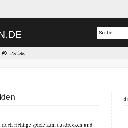
Suche nach:
N.DE
Portfolio
iden
W
d
I
n noch richtige spiele zum ausdrucken und