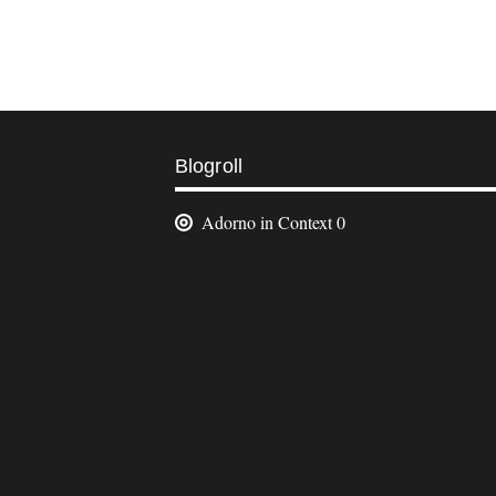
Weitere
Blogroll
Informationen
Adorno in Context
0
Footer