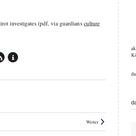
oirot investigates (pdf, via guardians
culture
ak
Kö
da
d
Weiter