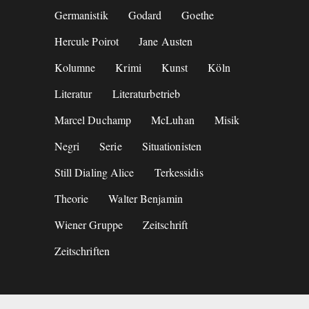
Germanistik
Godard
Goethe
Hercule Poirot
Jane Austen
Kolumne
Krimi
Kunst
Köln
Literatur
Literaturbetrieb
Marcel Duchamp
McLuhan
Misik
Negri
Serie
Situationisten
Still Dialing Alice
Terkessidis
Theorie
Walter Benjamin
Wiener Gruppe
Zeitschrift
Zeitschriften