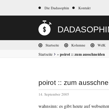
Zum
dadasophin.de
Metanavigation
Die Dadasophin
Kontakt
Inhalt
springen
DADASOPHI
Hauptnavigation
Startseite
Kolumne
WdK
poirot :: zum ausschneiden
Startseite
»
poirot :: zum ausschne
veröffentlicht
14. September 2005
am
wahnsinn: es gibt heute auf webseite