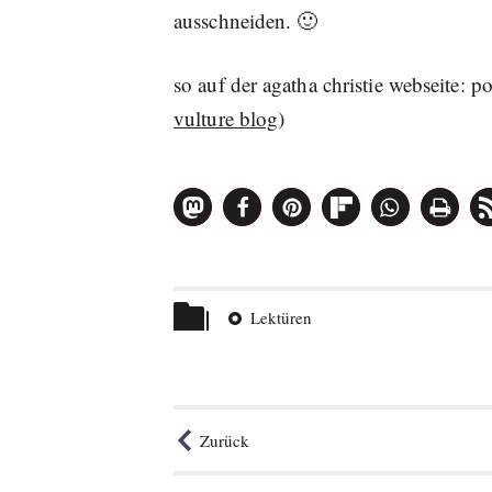
ausschneiden. 🙂
so auf der agatha christie webseite: p
vulture blog
)
Beitrag
teilen
Themen
Lektüren
Zurück