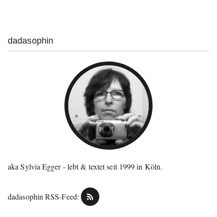
Weitere
dadasophin
Informationen
aka Sylvia Egger - lebt & textet seit 1999 in Köln.
dadasophin RSS-Feed: