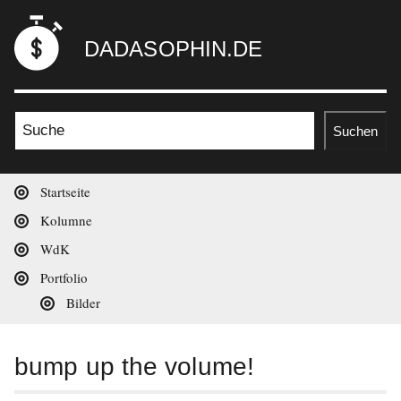
Zum
dadasophin.de
Inhalt
DADASOPHIN.DE
springen
Suche nach:
Suchen
Hauptnavigation
Startseite
Kolumne
WdK
Portfolio
Bilder
bump up the volume!