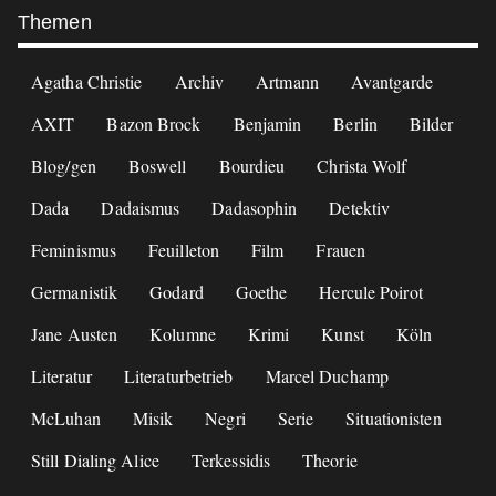
Themen
Agatha Christie
Archiv
Artmann
Avantgarde
AXIT
Bazon Brock
Benjamin
Berlin
Bilder
Blog/gen
Boswell
Bourdieu
Christa Wolf
Dada
Dadaismus
Dadasophin
Detektiv
Feminismus
Feuilleton
Film
Frauen
Germanistik
Godard
Goethe
Hercule Poirot
Jane Austen
Kolumne
Krimi
Kunst
Köln
Literatur
Literaturbetrieb
Marcel Duchamp
McLuhan
Misik
Negri
Serie
Situationisten
Still Dialing Alice
Terkessidis
Theorie