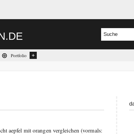
Suche nach:
N.DE
Portfolio
Untermenü
W
d
I
ht aepfel mit orangen vergleichen (vormals: