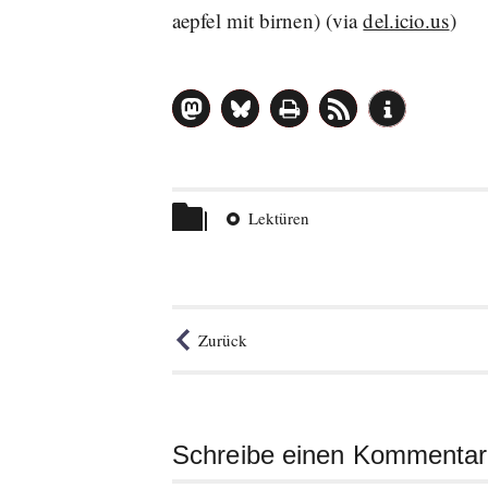
aepfel mit birnen) (via
del.icio.us
)
Beitrag
teilen
Themen
Lektüren
Zurück
Schreibe einen Kommentar