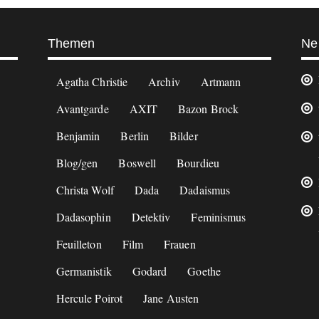
Themen
Ne
Agatha Christie
Archiv
Artmann
Avantgarde
AXIT
Bazon Brock
Benjamin
Berlin
Bilder
Blog/gen
Boswell
Bourdieu
Christa Wolf
Dada
Dadaismus
Dadasophin
Detektiv
Feminismus
Feuilleton
Film
Frauen
Germanistik
Godard
Goethe
Hercule Poirot
Jane Austen