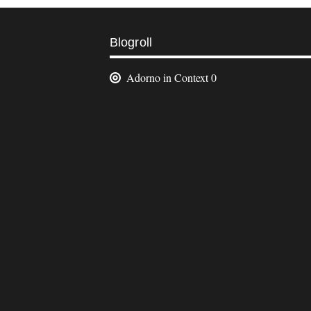
Weitere
Blogroll
Informationen
Adorno in Context
0
Footer