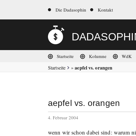
Zum
dadasophin.de
Metanavigation
Die Dadasophin
Kontakt
Inhalt
springen
DADASOPHI
Hauptnavigation
Startseite
Kolumne
WdK
aepfel vs. orangen
Startseite
»
aepfel vs. orangen
veröffentlicht
4. Februar 2004
am
wenn wir schon dabei sind: warum nic