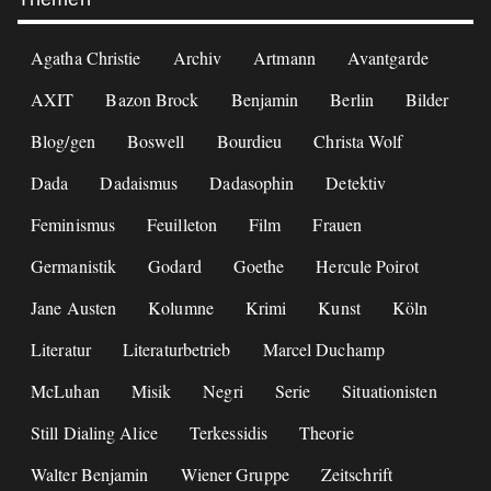
Agatha Christie
Archiv
Artmann
Avantgarde
AXIT
Bazon Brock
Benjamin
Berlin
Bilder
Blog/gen
Boswell
Bourdieu
Christa Wolf
Dada
Dadaismus
Dadasophin
Detektiv
Feminismus
Feuilleton
Film
Frauen
Germanistik
Godard
Goethe
Hercule Poirot
Jane Austen
Kolumne
Krimi
Kunst
Köln
Literatur
Literaturbetrieb
Marcel Duchamp
McLuhan
Misik
Negri
Serie
Situationisten
Still Dialing Alice
Terkessidis
Theorie
Walter Benjamin
Wiener Gruppe
Zeitschrift