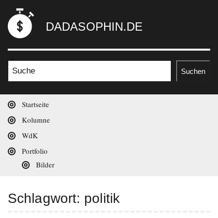
Zum
dadasophin.de
Inhalt
DADASOPHIN.DE
springen
Suche nach:
Suchen
Hauptnavigation
Startseite
Kolumne
WdK
Portfolio
Bilder
Schlagwort:
politik