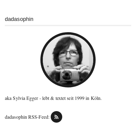
Weitere
dadasophin
Informationen
aka Sylvia Egger - lebt & textet seit 1999 in Köln.
dadasophin RSS-Feed: