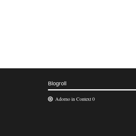
Weitere
Blogroll
Informationen
Adorno in Context
0
Footer