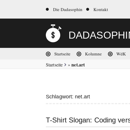
Zum
dadasophin.de
Metanavigation
Die Dadasophin
Kontakt
Inhalt
springen
DADASOPHI
Hauptnavigation
Startseite
Kolumne
WdK
net.art
Startseite
»
Schlagwort:
net.art
T-Shirt Slogan: Coding ver