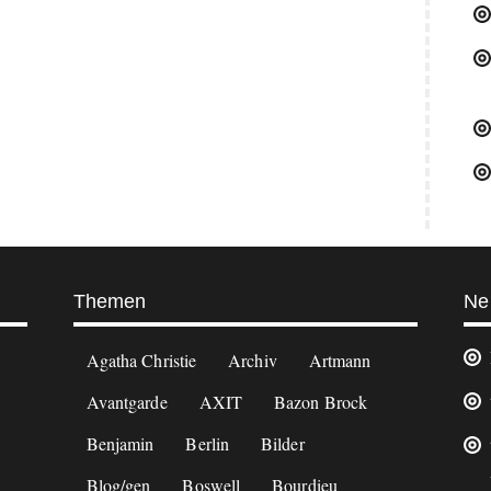
Themen
Ne
Agatha Christie
Archiv
Artmann
Avantgarde
AXIT
Bazon Brock
Benjamin
Berlin
Bilder
Blog/gen
Boswell
Bourdieu