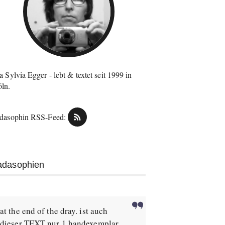
a Sylvia Egger - lebt & textet seit 1999 in
ln.
dasophin RSS-Feed:
adasophien
at the end of the dray. ist auch
dieser TEXT nur 1 handexemplar.