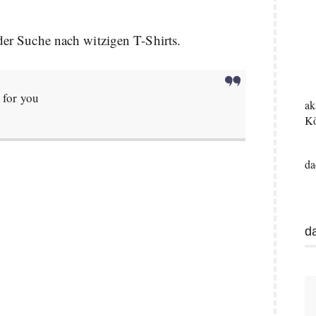
 der Suche nach witzigen T-Shirts.
t for you
ak
Kö
da
d