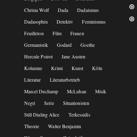
Christa Wolf
Dada
Dadaismus
Dadasophin
Detektiv
Feminismus
Feuilleton
Film
Frauen
Germanistik
Godard
Goethe
Hercule Poirot
Jane Austen
Kolumne
Krimi
Kunst
Köln
Literatur
Literaturbetrieb
Marcel Duchamp
McLuhan
Misik
Negri
Serie
Situationisten
Still Dialing Alice
Terkessidis
Theorie
Walter Benjamin