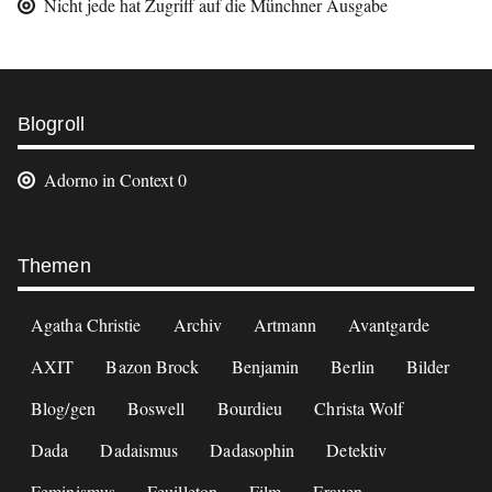
Nicht jede hat Zugriff auf die Münchner Ausgabe
Weitere
Blogroll
Informationen
Adorno in Context
0
Footer
Themen
Agatha Christie
Archiv
Artmann
Avantgarde
AXIT
Bazon Brock
Benjamin
Berlin
Bilder
Blog/gen
Boswell
Bourdieu
Christa Wolf
Dada
Dadaismus
Dadasophin
Detektiv
Feminismus
Feuilleton
Film
Frauen