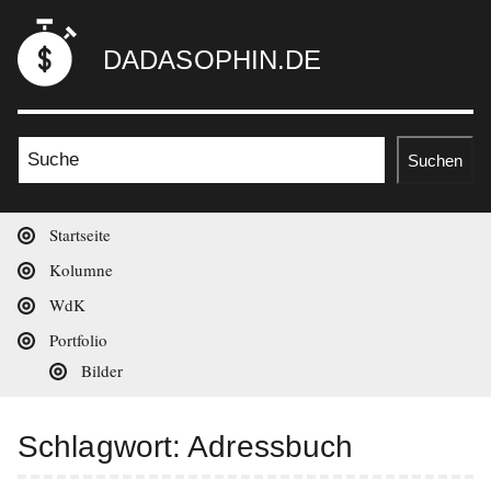
Zum
dadasophin.de
Inhalt
DADASOPHIN.DE
springen
Suche nach:
Suchen
Hauptnavigation
Startseite
Kolumne
WdK
Portfolio
Bilder
Schlagwort:
Adressbuch