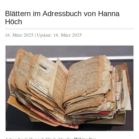
Blättern im Adressbuch von Hanna
Höch
veröffentlicht
16. März 2025
| Update:
16. März 2025
am
Adressbuch Hannah Höch (Quelle:
Wikipedia
)